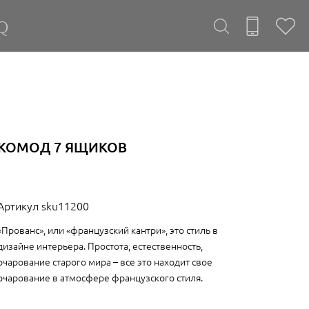
Q
КОМОД 7 ЯЩИКОВ
Артикул
sku11200
«Прованс», или «французский кантри», это стиль в
дизайне интерьера. Простота, естественность,
очарование старого мира – все это находит свое
очарование в атмосфере французского стиля.